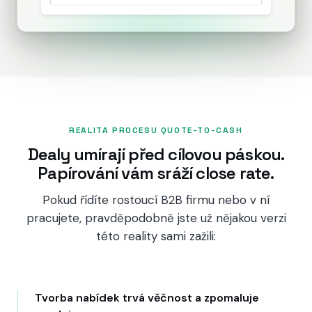
HubSpot konzultace
PRODUKTY
CRM
Marketing Hub
REALITA PROCESU QUOTE-TO-CASH
Content Hub
Dealy umírají před cílovou páskou.
Papírování vám sráží close rate.
Sales Hub
Pokud řídíte rostoucí B2B firmu nebo v ní
Revenue Hub
pracujete, pravděpodobně jste už nějakou verzi
Service Hub
této reality sami zažili:
Data Hub
Breeze AI
Tvorba nabídek trvá věčnost a zpomaluje