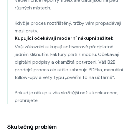
Vedení chce reporty tržeb, ale data jsou na pěti
různých místech.
Když je proces roztříštěný, tržby vám propadávají
mezi prsty.
Kupující očekávají moderní nákupní zážitek
Vaši zákazníci si kupují softwarové předplatné
jedním kliknutím. Faktury platí z mobilu. Očekávají
digitální podpisy a okamžitá potvrzení. Váš B2B
prodejní proces ale stále zahrnuje PDFka, manuální
follow-upy a věty typu „ověřím to na účtárně“.
Pokud je nákup u vás složitější než u konkurence,
prohrajete.
Skutečný problém