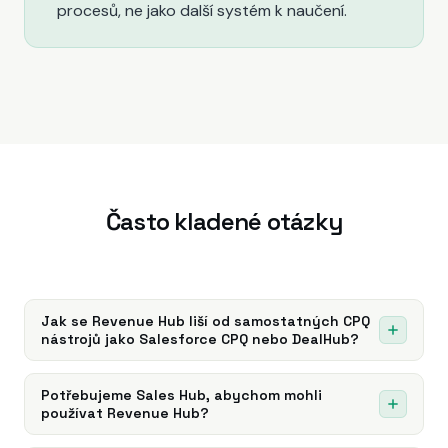
procesů, ne jako další systém k naučení.
Často kladené otázky
Jak se Revenue Hub liší od samostatných CPQ
nástrojů jako Salesforce CPQ nebo DealHub?
Revenue Hub je v HubSpotu vestavěný nativně, není to
„přilepený“ doplněk. Nabídky, faktury a platby jsou přímo
Potřebujeme Sales Hub, abychom mohli
používat Revenue Hub?
napojené na dealy, kontakty a CRM. Žádná integrace na
údržbu, žádné řešení problémů se synchronizací.
Revenue Hub funguje nejlépe po boku Sales Hubu, kdy se