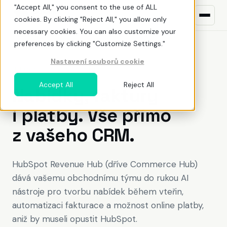
"Accept All," you consent to the use of ALL
cookies. By clicking "Reject All," you allow only
necessary cookies. You can also customize your
preferences by clicking "Customize Settings."
Nastavení souborů cookie
Co děláme
HUBSPOT REVENUE HUB
Accept All
Reject All
Nabídky, faktury
HubSpot
ŘEŠENÍ PRO
i platby. Vše přímo
Budování povědomí
ZAČÍNÁTE S HUBSPOTEM?
z vašeho CRM.
Usměrnění poptávky
Co je HubSpot
Ladění obchodu
Katalog nástrojů
HubSpot Revenue Hub (dříve Commerce Hub)
dává vašemu obchodnímu týmu do rukou AI
Doručení hodnoty
Kolik HubSpot stojí?
CZ
EN
nástroje pro tvorbu nabídek během vteřin,
automatizaci fakturace a možnost online platby,
Optimalizace adopce
Co zvážit před nákupem
aniž by museli opustit HubSpot.