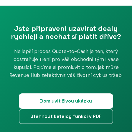
dokončením plné implementace.
Core Seatu, takže samostatnou licenci navíc nepotřebujete.
Bez Revenue Seatu vidíte v Revenue Hubu jen omezenou
sadu funkcí. Rozsah i cenu Revenue Seatů vám rádi
Jste připraveni uzavírat dealy
potvrdíme při scopingu podle velikosti vašeho obchodního
týmu.
rychleji a nechat si platit dříve?
Nejlepší proces Quote-to-Cash je ten, který
odstraňuje tření pro váš obchodní tým i vaše
kupující. Pojďme si promluvit o tom, jak může
Revenue Hub zefektivnit váš životní cyklus tržeb.
Domluvit živou ukázku
Stáhnout katalog funkcí v PDF