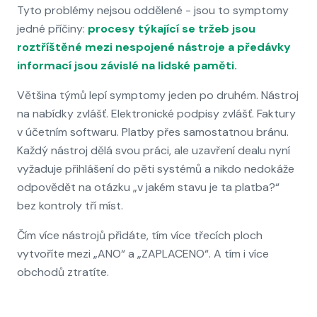
Tyto problémy nejsou oddělené - jsou to symptomy
jedné příčiny:
procesy týkající se tržeb jsou
roztříštěné mezi nespojené nástroje a předávky
informací jsou závislé na lidské paměti.
Většina týmů lepí symptomy jeden po druhém. Nástroj
na nabídky zvlášť. Elektronické podpisy zvlášť. Faktury
v účetním softwaru. Platby přes samostatnou bránu.
Každý nástroj dělá svou práci, ale uzavření dealu nyní
vyžaduje přihlášení do pěti systémů a nikdo nedokáže
odpovědět na otázku „v jakém stavu je ta platba?“
bez kontroly tří míst.
Čím více nástrojů přidáte, tím více třecích ploch
vytvoříte mezi „ANO“ a „ZAPLACENO“. A tím i více
obchodů ztratíte.